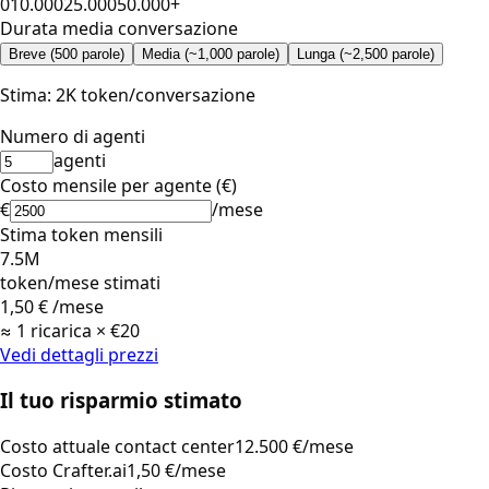
0
10.000
25.000
50.000+
Durata media conversazione
Breve (500 parole)
Media (~1,000 parole)
Lunga (~2,500 parole)
Stima: 2K token/conversazione
Numero di agenti
agenti
Costo mensile per agente (€)
€
/mese
Stima token mensili
7.5M
token/mese stimati
1,50 €
/mese
≈ 1 ricarica × €20
Vedi dettagli prezzi
Il tuo risparmio stimato
Costo attuale contact center
12.500 €/mese
Costo Crafter.ai
1,50 €/mese