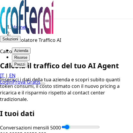
Home
Soluzioni
Calcolatore Traffico AI
Calcolatore
Azienda
Risorse
Calcola il traffico del tuo AI Agent
Prezzi
IT
|
EN
Inserisci i dati della tua azienda e scopri subito quanti
Login
Prova Gratis
token consumi, il costo stimato con il nuovo pricing a
ricarica e il risparmio rispetto al contact center
tradizionale.
I tuoi dati
Conversazioni mensili
5000