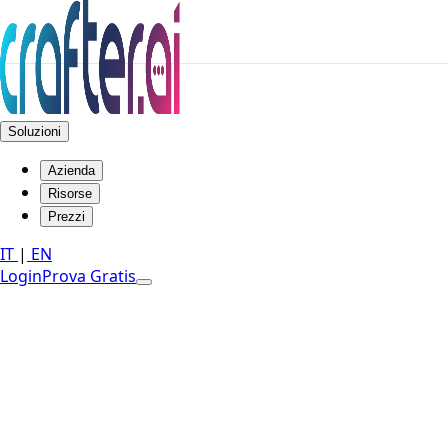
Soluzioni
Azienda
Risorse
Prezzi
IT
|
EN
Login
Prova Gratis