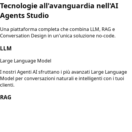
Tecnologie all'avanguardia nell'AI
Agents Studio
Una piattaforma completa che combina LLM, RAG e
Conversation Design in un'unica soluzione no-code.
LLM
Large Language Model
I nostri Agenti AI sfruttano i più avanzati Large Language
Model per conversazioni naturali e intelligenti con i tuoi
clienti.
RAG
Retrieval Augmented Generation
Con la tecnologia RAG, i tuoi Agenti AI rispondono
basandosi sulla tua knowledge base aziendale: documenti,