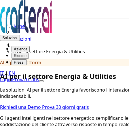
Home
Soluzioni
Soluzioni
Azienda
AI per il settore Energia & Utilities
Risorse
AI Agents Platform
Prezzi
IT
|
EN
AI per il settore Energia & Utilities
Login
Prova Gratis
Le soluzioni AI per il settore Energia favoriscono l'interazio
indispensabili.
Richiedi una Demo
Prova 30 giorni gratis
Gli agenti intelligenti nel settore energetico semplificano 
soddisfazione del cliente attraverso risposte in tempo reale