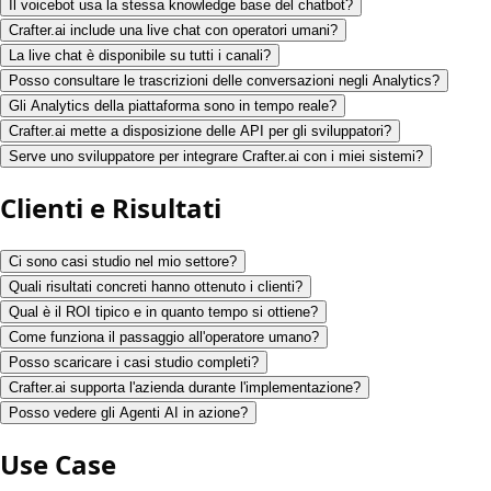
Il voicebot usa la stessa knowledge base del chatbot?
Crafter.ai include una live chat con operatori umani?
La live chat è disponibile su tutti i canali?
Posso consultare le trascrizioni delle conversazioni negli Analytics?
Gli Analytics della piattaforma sono in tempo reale?
Crafter.ai mette a disposizione delle API per gli sviluppatori?
Serve uno sviluppatore per integrare Crafter.ai con i miei sistemi?
Clienti e Risultati
Ci sono casi studio nel mio settore?
Quali risultati concreti hanno ottenuto i clienti?
Qual è il ROI tipico e in quanto tempo si ottiene?
Come funziona il passaggio all'operatore umano?
Posso scaricare i casi studio completi?
Crafter.ai supporta l'azienda durante l'implementazione?
Posso vedere gli Agenti AI in azione?
Use Case