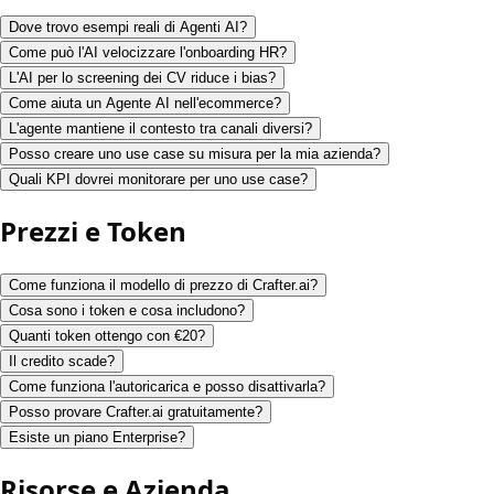
Dove trovo esempi reali di Agenti AI?
Come può l'AI velocizzare l'onboarding HR?
L'AI per lo screening dei CV riduce i bias?
Come aiuta un Agente AI nell'ecommerce?
L'agente mantiene il contesto tra canali diversi?
Posso creare uno use case su misura per la mia azienda?
Quali KPI dovrei monitorare per uno use case?
Prezzi e Token
Come funziona il modello di prezzo di Crafter.ai?
Cosa sono i token e cosa includono?
Quanti token ottengo con €20?
Il credito scade?
Come funziona l'autoricarica e posso disattivarla?
Posso provare Crafter.ai gratuitamente?
Esiste un piano Enterprise?
Risorse e Azienda