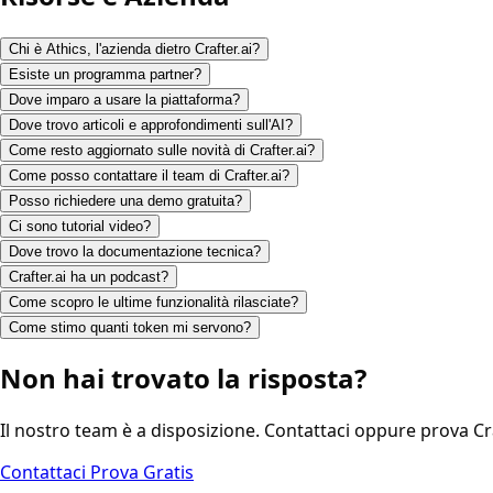
Chi è Athics, l'azienda dietro Crafter.ai?
Esiste un programma partner?
Dove imparo a usare la piattaforma?
Dove trovo articoli e approfondimenti sull'AI?
Come resto aggiornato sulle novità di Crafter.ai?
Come posso contattare il team di Crafter.ai?
Posso richiedere una demo gratuita?
Ci sono tutorial video?
Dove trovo la documentazione tecnica?
Crafter.ai ha un podcast?
Come scopro le ultime funzionalità rilasciate?
Come stimo quanti token mi servono?
Non hai trovato la risposta?
Il nostro team è a disposizione. Contattaci oppure prova Cr
Contattaci
Prova Gratis