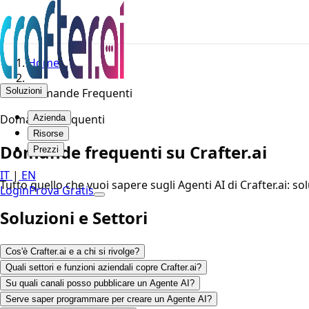
Home
Soluzioni
Domande Frequenti
Domande Frequenti
Azienda
Risorse
Domande frequenti su Crafter.ai
Prezzi
IT
|
EN
Tutto quello che vuoi sapere sugli Agenti AI di Crafter.ai: sol
Login
Prova Gratis
Soluzioni e Settori
Cos'è Crafter.ai e a chi si rivolge?
Quali settori e funzioni aziendali copre Crafter.ai?
Su quali canali posso pubblicare un Agente AI?
Serve saper programmare per creare un Agente AI?