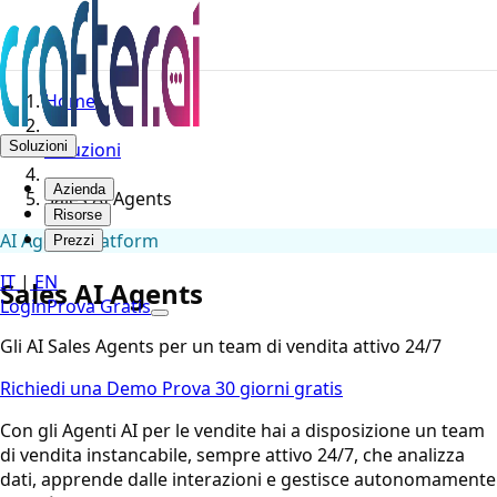
Home
Soluzioni
Soluzioni
Azienda
Sales AI Agents
Risorse
AI Agents Platform
Prezzi
IT
|
EN
Sales AI Agents
Login
Prova Gratis
Gli AI Sales Agents per un team di vendita attivo 24/7
Richiedi una Demo
Prova 30 giorni gratis
Con gli Agenti AI per le vendite hai a disposizione un team
di vendita instancabile, sempre attivo 24/7, che analizza
dati, apprende dalle interazioni e gestisce autonomamente