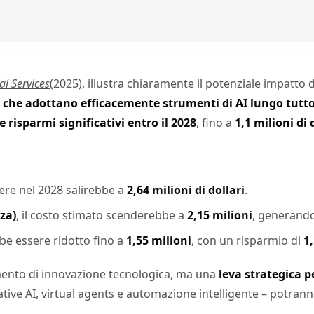
al Services
(2025), illustra chiaramente il potenziale impatto de
 che adottano efficacemente strumenti di AI lungo tutto il
risparmi significativi entro il 2028
, fino a
1,1 milioni di
nere nel 2028 salirebbe a
2,64 milioni di dollari
.
za)
, il costo stimato scenderebbe a
2,15 milioni
, generand
bbe essere ridotto fino a
1,55 milioni
, con un risparmio di
1
mento di innovazione tecnologica, ma una
leva strategica p
ative AI, virtual agents e automazione intelligente – potran