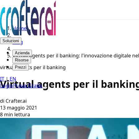
Home
Soluzioni
Blog
Azienda
Virtual agents per il banking: l'innovazione digitale ne
Risorse
virtual agents per il banking
Prezzi
IT
|
EN
Virtual agents per il bankin
Login
Prova Gratis
di Crafter.ai
13 maggio 2021
8 min lettura