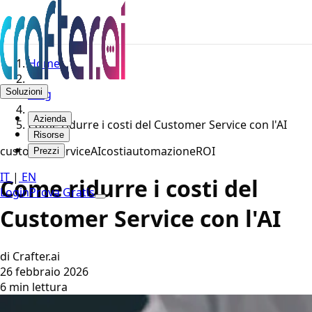
Home
Soluzioni
Blog
Azienda
Come ridurre i costi del Customer Service con l'AI
Risorse
customer service
AI
costi
automazione
ROI
Prezzi
IT
|
EN
Come ridurre i costi del
Login
Prova Gratis
Customer Service con l'AI
di Crafter.ai
26 febbraio 2026
6 min lettura