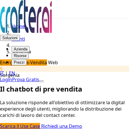
Home
Soluzioni
Clienti
Azienda
Sorgenia
Risorse
Energia – Pre-Vendita
Web
Prezzi
S
IT
|
EN
Sorgenia
Login
Prova Gratis
Il chatbot di pre vendita
La soluzione risponde all'obiettivo di ottimizzare la digital
experience degli utenti, migliorando la distribuzione dei
carichi di lavoro del contact center.
Scarica il Use Case
Richiedi una Demo