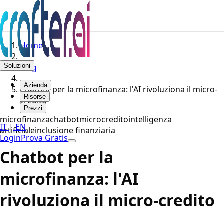
Home
Soluzioni
Blog
Azienda
Chatbot per la microfinanza: l'AI rivoluziona il micro-
Risorse
credito
Prezzi
microfinanza
chatbot
microcredito
intelligenza
IT
|
EN
artificiale
inclusione finanziaria
Login
Prova Gratis
Chatbot per la
microfinanza: l'AI
rivoluziona il micro-credito