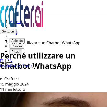
Home
Soluzioni
Blog
Azienda
Perché utilizzare un Chatbot WhatsApp
Risorse
Prezzi
Perché utilizzare un
IT
|
EN
Chatbot WhatsApp
Login
Prova Gratis
di Crafter.ai
15 maggio 2024
11 min lettura