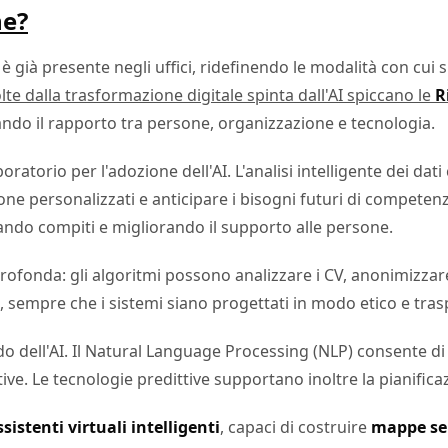
ne?
 è già presente negli uffici, ridefinendo le modalità con cui 
lte dalla trasformazione digitale spinta dall'AI spiccano le
R
biando il rapporto tra persone, organizzazione e tecnologia.
atorio per l'adozione dell'AI. L'analisi intelligente dei dat
one personalizzati e anticipare i bisogni futuri di competenz
ndo compiti e migliorando il supporto alle persone.
ofonda: gli algoritmi possono analizzare i CV, anonimizzare 
as, sempre che i sistemi siano progettati in modo etico e tra
 dell'AI. Il Natural Language Processing (NLP) consente di 
tive. Le tecnologie predittive supportano inoltre la pianifica
ssistenti virtuali intelligenti
, capaci di costruire
mappe se