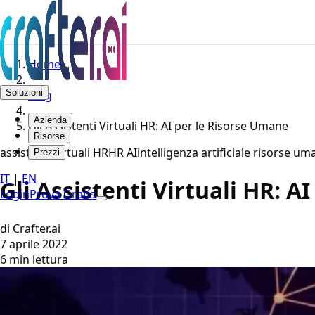
Home
Soluzioni
Blog
Azienda
Gli Assistenti Virtuali HR: AI per le Risorse Umane
Risorse
assistenti virtuali HR
HR AI
intelligenza artificiale risorse u
Prezzi
IT
|
EN
Gli Assistenti Virtuali HR: A
Login
Prova Gratis
di Crafter.ai
7 aprile 2022
6 min lettura