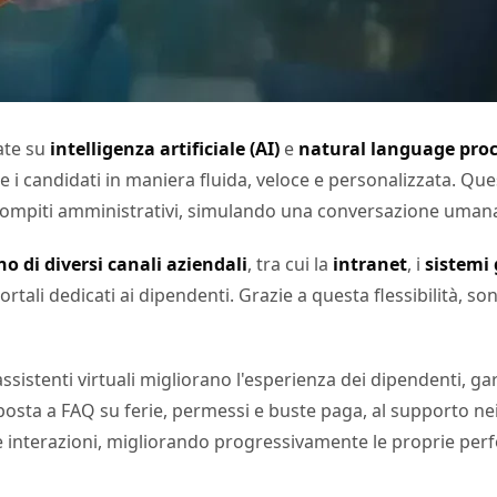
ate su
intelligenza artificiale (AI)
e
natural language proc
e i candidati in maniera fluida, veloce e personalizzata. Qu
e compiti amministrativi, simulando una conversazione uman
no di diversi canali aziendali
, tra cui la
intranet
, i
sistemi 
ortali dedicati ai dipendenti. Grazie a questa flessibilità, s
 assistenti virtuali migliorano l'esperienza dei dipendenti, 
sposta a FAQ su ferie, permessi e buste paga, al supporto nei
alle interazioni, migliorando progressivamente le proprie p