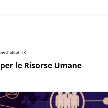
mane
chatbot HR
I per le Risorse Umane