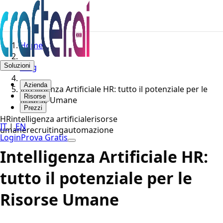
Home
Soluzioni
Blog
Azienda
Intelligenza Artificiale HR: tutto il potenziale per le
Risorse
Risorse Umane
Prezzi
HR
intelligenza artificiale
risorse
IT
|
EN
umane
recruiting
automazione
Login
Prova Gratis
Intelligenza Artificiale HR:
tutto il potenziale per le
Risorse Umane