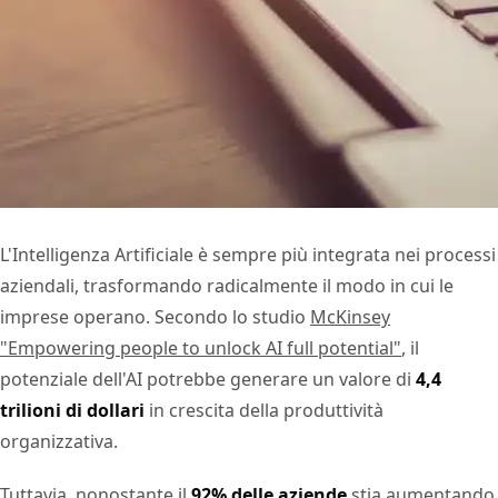
L'Intelligenza Artificiale è sempre più integrata nei processi
aziendali, trasformando radicalmente il modo in cui le
imprese operano. Secondo lo studio
McKinsey
"Empowering people to unlock AI full potential"
, il
potenziale dell'AI potrebbe generare un valore di
4,4
trilioni di dollari
in crescita della produttività
organizzativa.
Tuttavia, nonostante il
92% delle aziende
stia aumentando