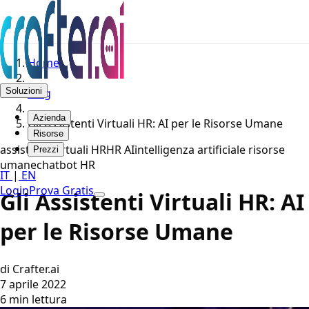
Home
Soluzioni
Blog
Azienda
Gli Assistenti Virtuali HR: AI per le Risorse Umane
Risorse
assistenti virtuali HR
HR AI
intelligenza artificiale risorse
Prezzi
umane
chatbot HR
IT
|
EN
Login
Prova Gratis
Gli Assistenti Virtuali HR: AI
per le Risorse Umane
di Crafter.ai
7 aprile 2022
6 min lettura