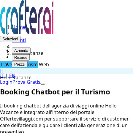
Home
Soluzioni
Clienti
Azienda
Hello Vacanze
Risorse
Travel & Tourism
Web
Prezzi
H
IT
|
EN
Hello Vacanze
Login
Prova Gratis
Booking Chatbot per il Turismo
Il booking chatbot dell'agenzia di viaggi online Hello
Vacanze è integrato all'interno del portale
Offertevillaggi.com per supportare il servizio di customer
care dell'azienda e guidare i clienti alla generazione di un
preventivo.