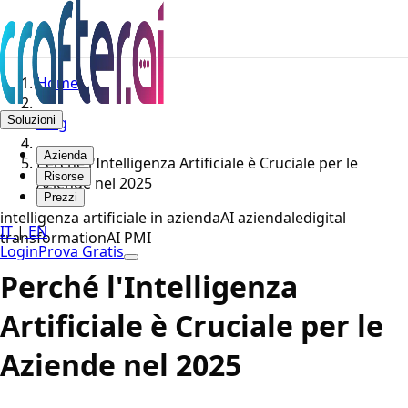
Home
Soluzioni
Blog
Azienda
Perché l'Intelligenza Artificiale è Cruciale per le
Risorse
Aziende nel 2025
Prezzi
intelligenza artificiale in azienda
AI aziendale
digital
IT
|
EN
transformation
AI PMI
Login
Prova Gratis
Perché l'Intelligenza
Artificiale è Cruciale per le
Aziende nel 2025