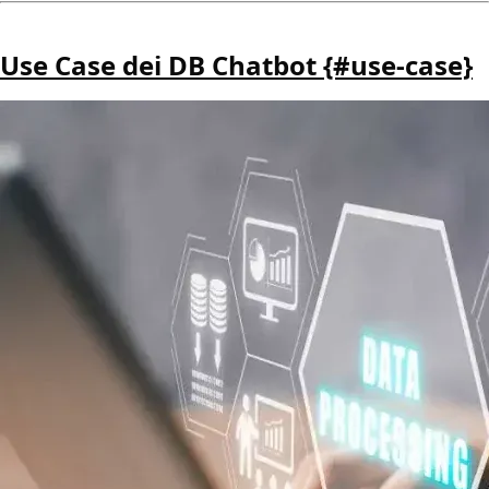
Use Case dei DB Chatbot {#use-case}