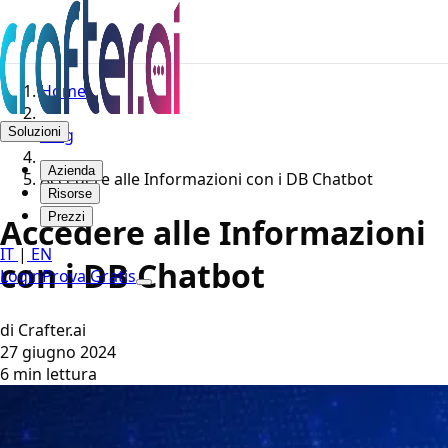
Home
Soluzioni
Blog
Azienda
Accedere alle Informazioni con i DB Chatbot
Risorse
Prezzi
Accedere alle Informazioni
IT
|
EN
con i DB Chatbot
Login
Prova Gratis
di Crafter.ai
27 giugno 2024
6 min lettura