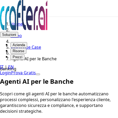
Home
Soluzioni
Video
Azienda
Video Use Case
Risorse
Prezzi
Agenti AI per le Banche
IT
|
EN
Banking
Login
Prova Gratis
Agenti AI per le Banche
Scopri come gli agenti AI per le banche automatizzano
processi complessi, personalizzano l'esperienza cliente,
garantiscono sicurezza e compliance, e supportano
decisioni strategiche.