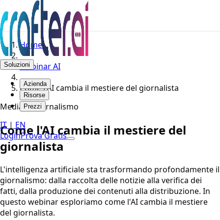
Home
Soluzioni
Webinar AI
Azienda
Come l'AI cambia il mestiere del giornalista
Risorse
Media & Giornalismo
Prezzi
IT
|
EN
Come l'AI cambia il mestiere del
Login
Prova Gratis
giornalista
L'intelligenza artificiale sta trasformando profondamente il
giornalismo: dalla raccolta delle notizie alla verifica dei
fatti, dalla produzione dei contenuti alla distribuzione. In
questo webinar esploriamo come l'AI cambia il mestiere
del giornalista.