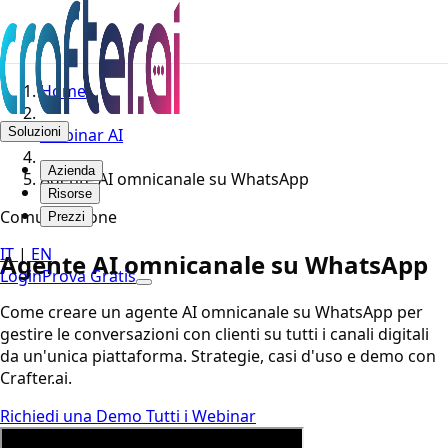
Home
Soluzioni
Webinar AI
Azienda
Agente AI omnicanale su WhatsApp
Risorse
Comunicazione
Prezzi
IT
|
EN
Agente AI omnicanale su WhatsApp
Login
Prova Gratis
Come creare un agente AI omnicanale su WhatsApp per
gestire le conversazioni con clienti su tutti i canali digitali
da un'unica piattaforma. Strategie, casi d'uso e demo con
Crafter.ai.
Richiedi una Demo
Tutti i Webinar