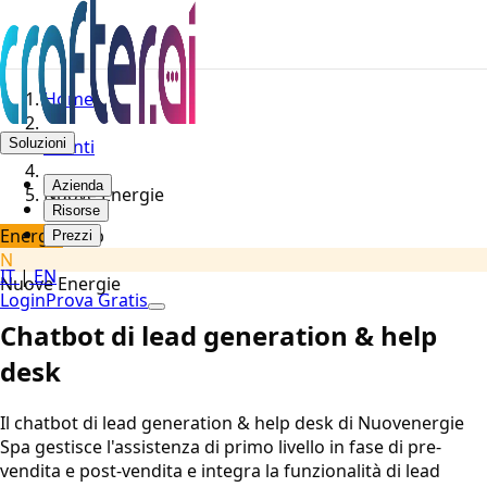
Home
Soluzioni
Clienti
Azienda
Nuove Energie
Risorse
Energia
Web
Prezzi
N
IT
|
EN
Nuove Energie
Login
Prova Gratis
Chatbot di lead generation & help
desk
Il chatbot di lead generation & help desk di Nuovenergie
Spa gestisce l'assistenza di primo livello in fase di pre-
vendita e post-vendita e integra la funzionalità di lead