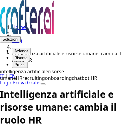
Home
Soluzioni
Blog
Azienda
Intelligenza artificiale e risorse umane: cambia il
Risorse
ruolo HR
Prezzi
intelligenza artificiale
risorse
IT
|
EN
umane
HR
recruiting
onboarding
chatbot HR
Login
Prova Gratis
Intelligenza artificiale e
risorse umane: cambia il
ruolo HR