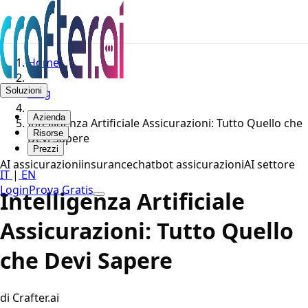
Home
Soluzioni
Blog
Azienda
Intelligenza Artificiale Assicurazioni: Tutto Quello che
Risorse
Devi Sapere
Prezzi
AI assicurazioni
insurance
chatbot assicurazioni
AI settore
IT
|
EN
Login
Prova Gratis
Intelligenza Artificiale
Assicurazioni: Tutto Quello
che Devi Sapere
di Crafter.ai