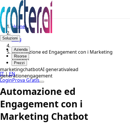
Home
Soluzioni
Blog
Azienda
Automazione ed Engagement con i Marketing
Risorse
Chatbot
Prezzi
marketing
chatbot
AI generativa
lead
IT
|
EN
generation
engagement
Login
Prova Gratis
Automazione ed
Engagement con i
Marketing Chatbot