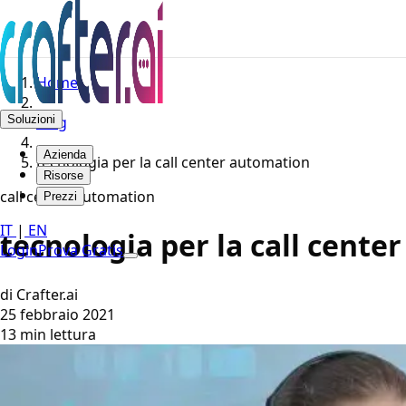
Home
Soluzioni
Blog
Azienda
tecnologia per la call center automation
Risorse
call center automation
Prezzi
IT
|
EN
tecnologia per la call cente
Login
Prova Gratis
di Crafter.ai
25 febbraio 2021
13 min lettura