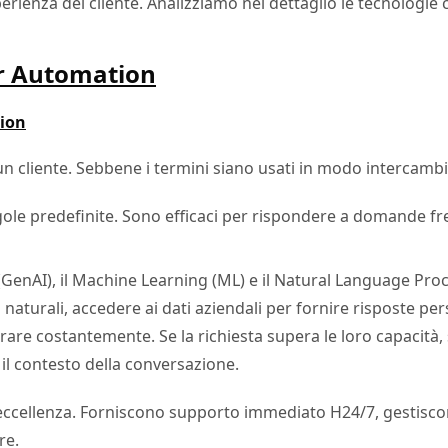
sperienza del cliente. Analizziamo nel dettaglio le tecnolog
er Automation
tion
un cliente. Sebbene i termini siano usati in modo intercamb
gole predefinite. Sono efficaci per rispondere a domande fr
(GenAI), il Machine Learning (ML) e il Natural Language Pr
aturali, accedere ai dati aziendali per fornire risposte pers
orare costantemente. Se la richiesta supera le loro capaci
il contesto della conversazione.
eccellenza. Forniscono supporto immediato H24/7, gestiscon
re.