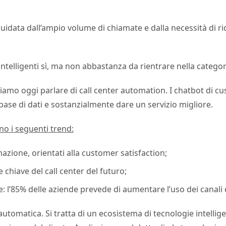
r è guidata dall’ampio volume di chiamate e dalla necessità di 
intelligenti sì, ma non abbastanza da rientrare nella categori
ossiamo oggi parlare di call center automation. I chatbot di 
 base di dati e sostanzialmente dare un servizio migliore.
o i seguenti trend:
azione, orientati alla customer satisfaction;
 chiave del call center del futuro;
: l’85% delle aziende prevede di aumentare l’uso dei canali di
utomatica. Si tratta di un ecosistema di tecnologie intellige