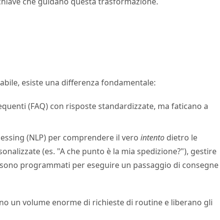
ie chiave che guidano questa trasformazione.
iabile, esiste una differenza fondamentale:
equenti (FAQ) con risposte standardizzate, ma faticano a
ocessing (NLP) per comprendere il vero
intento
dietro le
onalizzate (es. "A che punto è la mia spedizione?"), gestire
tà, sono programmati per eseguire un passaggio di consegne
o un volume enorme di richieste di routine e liberano gli