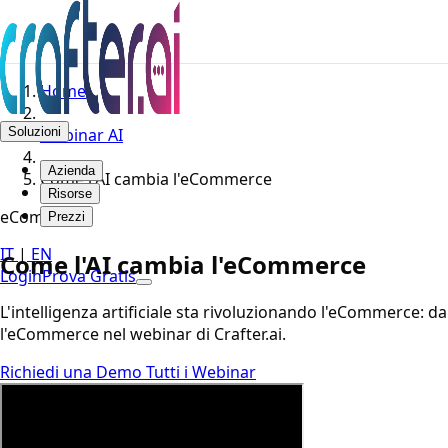
Home
Soluzioni
Webinar AI
Azienda
Come l'AI cambia l'eCommerce
Risorse
eCommerce
Prezzi
IT
|
EN
Come l'AI cambia l'eCommerce
Login
Prova Gratis
L'intelligenza artificiale sta rivoluzionando l'eCommerce: dal
l'eCommerce nel webinar di Crafter.ai.
Richiedi una Demo
Tutti i Webinar