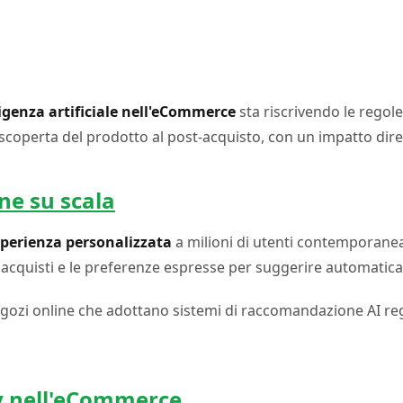
ligenza artificiale nell'eCommerce
sta riscrivendo le regol
coperta del prodotto al post-acquisto, con un impatto diret
ne su scala
perienza personalizzata
a milioni di utenti contemporane
 acquisti e le preferenze espresse per suggerire automaticam
negozi online che adottano sistemi di raccomandazione AI r
ey nell'eCommerce