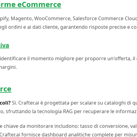
taforme eCommerce
Shopify, Magento, WooCommerce, Salesforce Commerce Cloud. 
egli ordini e ai dati cliente, garantendo risposte precise e c
tiva
r identificare il momento migliore per proporre un'offerta, il 
margini.
rce
coli?
Sì. Crafter.ai è progettata per scalare su cataloghi d
o, sfruttando la tecnologia RAG per recuperare le informazio
 chiave da monitorare includono: tasso di conversione, val
rafter.ai fornisce dashboard analitiche complete per misurar