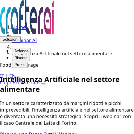
Home
Soluzioni
Webinar AI
Azienda
Intelligenza Artificiale nel settore alimentare
Risorse
Food & Beverage
Prezzi
IT
|
EN
Intelligenza Artificiale nel settore
Login
Prova Gratis
alimentare
In un settore caratterizzato da margini ridotti e picchi
imprevedibili, l'intelligenza artificiale nel settore alimentare
è diventata una necessità strategica. Scopri il webinar con
il caso Centrale del Latte di Torino.