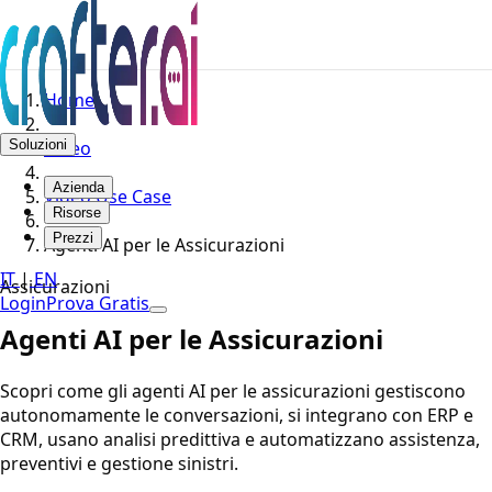
Home
Soluzioni
Video
Azienda
Video Use Case
Risorse
Prezzi
Agenti AI per le Assicurazioni
IT
|
EN
Assicurazioni
Login
Prova Gratis
Agenti AI per le Assicurazioni
Scopri come gli agenti AI per le assicurazioni gestiscono
autonomamente le conversazioni, si integrano con ERP e
CRM, usano analisi predittiva e automatizzano assistenza,
preventivi e gestione sinistri.