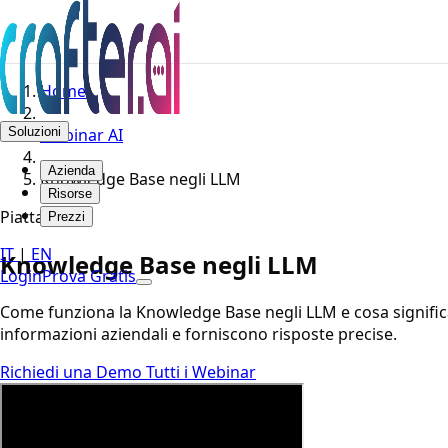
Home
Soluzioni
Webinar AI
Azienda
Knowledge Base negli LLM
Risorse
Piattaforma
Prezzi
IT
|
EN
Knowledge Base negli LLM
Login
Prova Gratis
Come funziona la Knowledge Base negli LLM e cosa significa
informazioni aziendali e forniscono risposte precise.
Richiedi una Demo
Tutti i Webinar