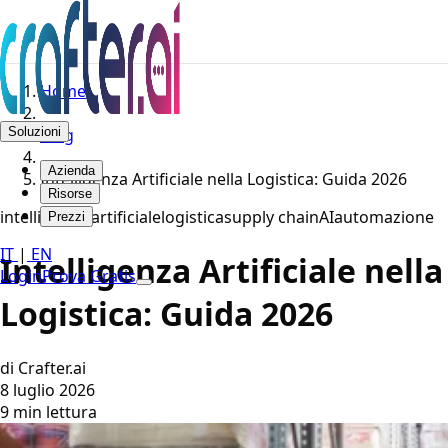
Home
Soluzioni
Blog
Azienda
Intelligenza Artificiale nella Logistica: Guida 2026
Risorse
intelligenza artificiale
logistica
supply chain
AI
automazione
Prezzi
IT
|
EN
Intelligenza Artificiale nella
Login
Prova Gratis
Logistica: Guida 2026
di Crafter.ai
8 luglio 2026
9 min lettura