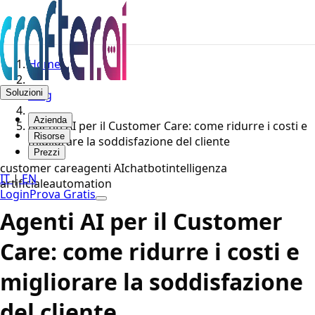
Home
Soluzioni
Blog
Azienda
Agenti AI per il Customer Care: come ridurre i costi e
Risorse
migliorare la soddisfazione del cliente
Prezzi
customer care
agenti AI
chatbot
intelligenza
IT
|
EN
artificiale
automation
Login
Prova Gratis
Agenti AI per il Customer
Care: come ridurre i costi e
migliorare la soddisfazione
del cliente