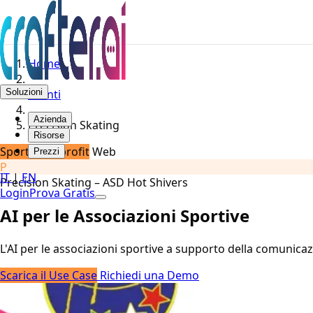
Home
Soluzioni
Clienti
Azienda
Precision Skating
Risorse
Sport – No-profit
Web
Prezzi
P
IT
|
EN
Precision Skating – ASD Hot Shivers
Login
Prova Gratis
AI per le Associazioni Sportive
L'AI per le associazioni sportive a supporto della comunicazi
Scarica il Use Case
Richiedi una Demo