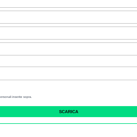
ersonali inserite sopra.
SCARICA